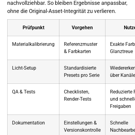
nachvollziehbar. So bleiben Ergebnisse anpassbar,
ohne die Original-Asset-Integrität zu verlieren.
Prüfpunkt
Vorgehen
Nutz
Materialkalibrierung
Referenzmuster
Exakte Farb
& Farbkarten
Glanztreue
Licht-Setup
Standardisierte
Wiedererken
Presets pro Serie
über Kanäl
QA & Tests
Checklisten,
Reduzierte 
Render-Tests
und schnell
Freigaben
Dokumentation
Einstellungen &
Schnelle
Versionskontrolle
Nachbearbe