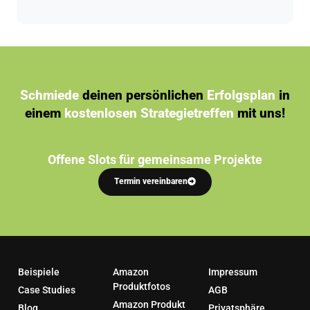
Ja, Amazon indexiert den Text in A+ Content für
Wochen einplanen.
die Suche. Relevante Keywords in A+ Texten und
Bild-Alt-Texten können dein Ranking verbessern.
Außerdem erhöht die höhere Conversion-Rate
durch A+ Content indirekt dein organisches
Ranking.
Schmiede
deinen persönlichen
Erfolgsplan
in
einem
kostenlosen Strategietreffen
mit uns!
Offene Slots für gemeinsame Projekte
Termin vereinbaren
Beispiele
Amazon
Impressum
Produktfotos
Case Studies
AGB
Amazon Produkt
Blog
Privatsphäre