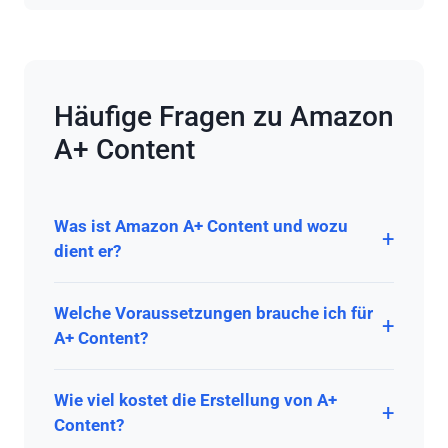
Häufige Fragen zu Amazon
A+ Content
Was ist Amazon A+ Content und wozu
dient er?
Amazon A+ Content ermöglicht Markeninhabern,
Welche Voraussetzungen brauche ich für
ihre Produktbeschreibungen mit Bildern,
A+ Content?
Vergleichstabellen und Storytelling-Modulen
aufzuwerten. Er ersetzt die Standard-
Du benötigst eine aktive Markenregistrierung im
Produktbeschreibung und steigert die Conversion-
Wie viel kostet die Erstellung von A+
Amazon Brand Registry. Der Basis A+ Content ist
Rate um durchschnittlich 3–10%.
Content?
kostenlos verfügbar. Für Premium A+ Content