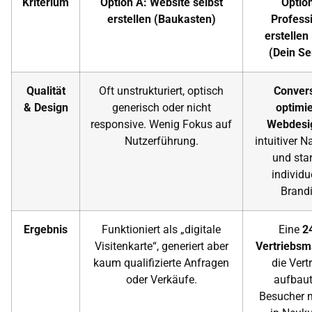
Kriterium
Option A: Website selbst
Option
erstellen (Baukasten)
Professi
erstellen
(Dein Se
Qualität
Oft unstrukturiert, optisch
Conver
& Design
generisch oder nicht
optimie
responsive. Wenig Fokus auf
Webdesi
Nutzerführung.
intuitiver N
und sta
individu
Brandi
Ergebnis
Funktioniert als „digitale
Eine
2
Visitenkarte“, generiert aber
Vertriebsm
kaum qualifizierte Anfragen
die Vert
oder Verkäufe.
aufbau
Besucher 