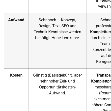
in Neuk
verwand
Aufwand
Sehr hoch – Konzept,
Schnel
Design, Text, SEO und
professi
Technik-Kenntnisse werden
Komplettu
benötigt. Hohe Lernkurve.
durch ein e
Team.
konzentrie
auf d
Kerngesc
Kosten
Günstig (Basisgebühr), aber
Transpa
sehr hoher Zeit- und
Komplettpr
Opportunitätskosten-
messbar
Aufwand.
(Retur
Investment
höhere Con
Rate