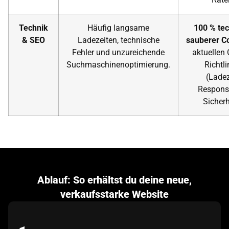
Technik
Häufig langsame
100 % te
& SEO
Ladezeiten, technische
sauberer C
Fehler und unzureichende
aktuellen 
Suchmaschinenoptimierung.
Richtli
(Ladez
Responsi
Sicherh
Ablauf: So erhältst du deine neue,
verkaufsstarke Website