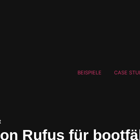
BEISPIELE
CASE STU
t
on Rufus für bootf