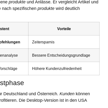
edene
produkte
und Anlässe. Er vergleicht Artikel und
he nach spezifischen
produkte
wird deutlich
stent
Vorteile
pfehlungen
Zeitersparnis
enanalyse
Bessere Entscheidungsgrundlage
Vorschläge
Höhere Kundenzufriedenheit
estphase
für Deutschland und Österreich.
Kunden
können
rofitieren. Die Desktop-Version ist in den USA